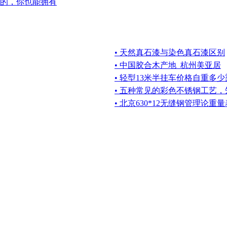
的，你也能拥有
• 天然真石漆与染色真石漆区别
• 中国胶合木产地_杭州美亚居
• 轻型13米半挂车价格自重多
• 五种常见的彩色不锈钢工艺
• 北京630*12无缝钢管理论重量