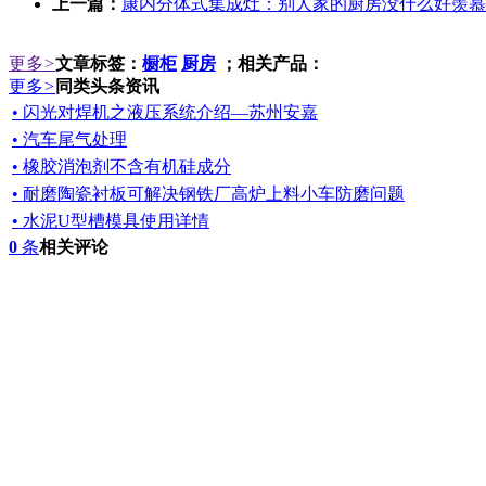
上一篇：
康内分体式集成灶：别人家的厨房没什么好羡慕
更多
>
文章标签：
橱柜
厨房
；相关产品：
更多
>
同类头条资讯
• 闪光对焊机之液压系统介绍—苏州安嘉
• 汽车尾气处理
• 橡胶消泡剂不含有机硅成分
• 耐磨陶瓷衬板可解决钢铁厂高炉上料小车防磨问题
• 水泥U型槽模具使用详情
0
条
相关评论