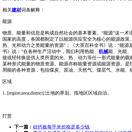
相关
建材
词条解释：
能源
物质、能量和信息是构成自然社会的基本要素。“能源”这一
国家的高度，各国都制定了以能源供应安全为核心的能源政策。
热、光和动力之类能量的资源”；《大英百科全书》说：“能源
书》说：“在各种生产活动中，我们利用热能、
机械
能、光能、
接或经转换提供人类所需的光、热、动力等任一形式能量的载
某种形式能量的物质资源。能源亦称能量资源或能源资源。是
用能的各种资源，包括煤炭、原油、天然气、煤层气、水能、
区域
1. [region;area;district]∶土地的界划。指地区区域自治。
打赏
下一篇：
硅钙板每平米价格是多少钱