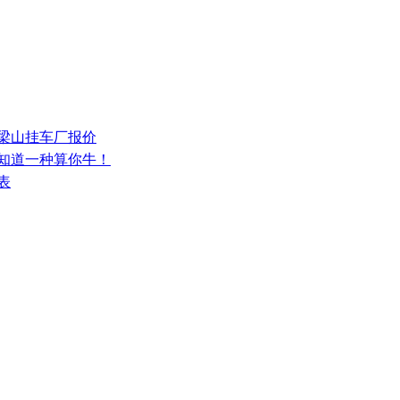
少梁山挂车厂报价
，知道一种算你牛！
表