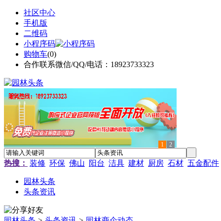
社区中心
手机版
二维码
小程序码
购物车
(
0
)
合作联系微信/QQ/电话：18923733323
1
2
热搜：
装修
环保
佛山
阳台
洁具
建材
厨房
石材
五金配件
园林头条
头条资讯
园林头条
>
头条资讯
>
园林商企动态