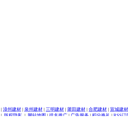
|
漳州建材
|
泉州建材
|
三明建材
|
莆田建材
|
合肥建材
|
宣城建
|
版权隐私
|
网站地图
|
排名推广
|
广告服务
|
积分换礼
|
RSS订