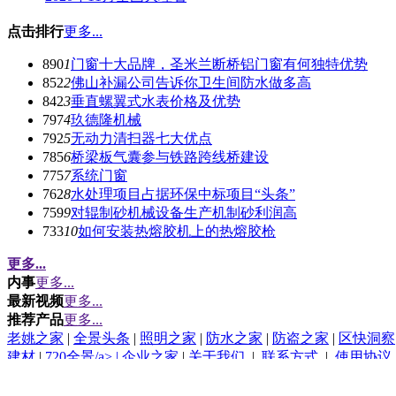
点击排行
更多...
890
1
门窗十大品牌，圣米兰断桥铝门窗有何独特优势
852
2
佛山补漏公司告诉你卫生间防水做多高
842
3
垂直螺翼式水表价格及优势
797
4
玖德隆机械
792
5
无动力清扫器七大优点
785
6
桥梁板气囊参与铁路跨线桥建设
775
7
系统门窗
762
8
水处理项目占据环保中标项目“头条”
759
9
对辊制砂机械设备生产机制砂利润高
733
10
如何安装热熔胶机上的热熔胶枪
更多...
内事
更多...
最新视频
更多...
推荐产品
更多...
老姚之家
|
全景头条
|
照明之家
|
防水之家
|
防盗之家
|
区快洞察
建材
|
720全景/a> |
企业之家
|
关于我们
|
联系方式
|
使用协议
(c)2015-2017 Bybc.cn SYSTEM All Rights Reserved
Powered by
园林头条