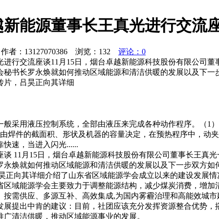
越新能源董事长王真光进行交流
者：13127070386 浏览：
132
评论：0
进行交流座谈11月15日，烟台卓越新能源科技股份有限公司
会秘书长罗永焕就如何推动区域能源和清洁供暖的发展以及下一
传片，吕昊正向其详细
一般采用液压控制系统，全部由液压来完成各种动作程序。（1
序由焊件的截面积、形状及机器的容量决定，在预热程序中，动
，当进入闪光......
谈 11月15日，烟台卓越新能源科技股份有限公司董事长王真
罗永焕就如何推动区域能源和清洁供暖的发展以及下一步双方如
吕昊正向其详细介绍了山东省区域能源学会成立以来的建设发展情
省区域能源学会主要致力于调整能源结构，减少煤炭消费，增加
、按需供应、多源互补、高效集成,为国内雾霾治理和高能效城市
发展提出中肯的建议：目前，社团应该充分发挥资源整合优势，
推广清洁供暖，推动区域能源事业的发展。