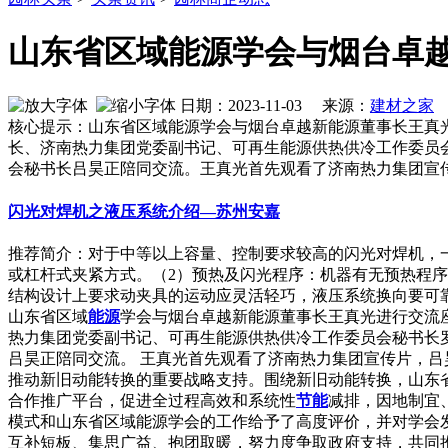
山东省区域能源学会与烟台卓
日期：2023-11-03 来源：
建材之家
作
核心提示：山东省区域能源学会与烟台卓越新能源董事长王真光
长、济南热力集团党委副书记、可再生能源供热供冷工作委员
会秘书长吕昊正陪同交流。王真光首先观看了济南热力集团宣
闪光对焊机之液压系统介绍—苏州安嘉
推荐简介：对于中等以上容量、控制要求较高的闪光对焊机，
或杠杆式夹紧方式。（2）预热及闪光程序：机器有无预热程
结构设计上要求动夹具的运动应灵活轻巧，液压系统换向要可靠快速
山东省区域
能源
学会与烟台卓越新能源董事长王真光进行交流座
热力集团党委副书记、可再生能源供热供冷工作委员会秘书长
吕昊正陪同交流。 王真光首先观看了济南热力集团宣传片，
推动新旧动能转换的重要战略支持。围绕新旧动能转换，山东
合作推广平台，促进全过程高效和系统性
节能
减排，因地制宜
模式和山东省区域能源学会的工作给予了高度评价，并对学会
互补短板、集思广益、抱团取暖，努力度争取政府支持，共同